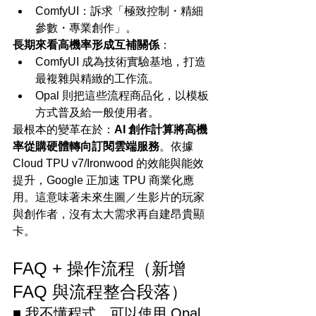
ComfyUI：訴求「極致控制・精細
參數・專業創作」。
長期來看高機率形成互補關係
：
ComfyUI 成為技術實驗基地，打造
最複雜與精緻的工作流。
Opal 則把這些流程商品化，以模板
方式普及給一般使用者。
最根本的變革在於：
AI 創作計算將高機
率從購硬體轉向訂閱雲端服務
。依據 
Cloud TPU v7/Ironwood 的效能與能效
提升，Google 正加速 TPU 商業化應
用。這意味著未來生圖／生影片的玩家
與創作者，沒有太大需求再自建昂貴顯
卡。
FAQ + 操作流程（新增 
FAQ 與流程整合段落）
■ 我不懂程式，可以使用 Opal 