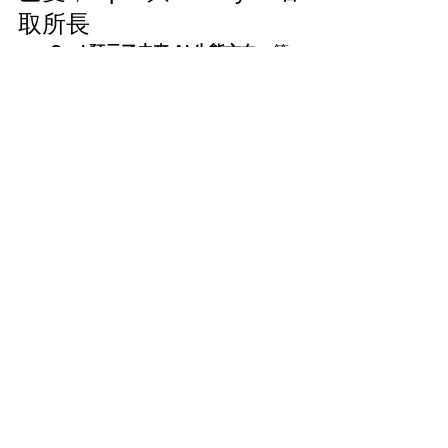
取所長
Opal 預示了未來 AI 生態方向
：算
力服務化、低門檻、多模態，真正
將生成工具民主化。
ComfyUI 是專業創作者的傑出工
具
，尤其擅長細節控制與 workflow 
模組化。
長線整合勢在必行
：ComfyUI 可能
成為實驗室級工作流設計平台，而 
Opal 將把這些流程模組化並推向廣
大用戶。
最根本的變革在於運算方式
：從自
建顯卡轉至訂閱雲端 TPU，即便是
在專業領域也將同步發生。
未來的生成式創作將變得更加「由服務
驅動」，核心不在是否懂 prompt，而在
於設計流程、整合多模態、部署應用與
數據導向。以上便是我對未來幾年生成