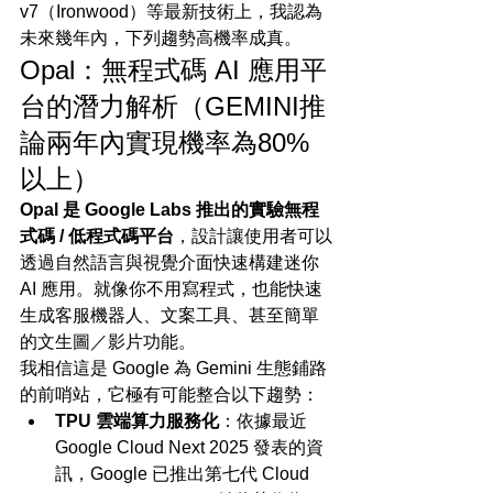
v7（Ironwood）等最新技術上，我認為
未來幾年內，下列趨勢高機率成真。
Opal：無程式碼 AI 應用平
台的潛力解析（GEMINI推
論兩年內實現機率為80%
以上）
Opal 是 Google Labs 推出的實驗無程
式碼 / 低程式碼平台
，設計讓使用者可以
透過自然語言與視覺介面快速構建迷你 
AI 應用。就像你不用寫程式，也能快速
生成客服機器人、文案工具、甚至簡單
的文生圖／影片功能。
我相信這是 Google 為 Gemini 生態鋪路
的前哨站，它極有可能整合以下趨勢：
TPU 雲端算力服務化
：依據最近 
Google Cloud Next 2025 發表的資
訊，Google 已推出第七代 Cloud 