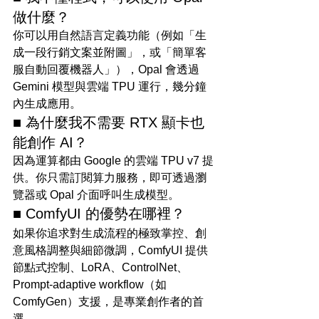
做什麼？
你可以用自然語言定義功能（例如「生
成一段行銷文案並附圖」，或「簡單客
服自動回覆機器人」），Opal 會透過 
Gemini 模型與雲端 TPU 運行，幾分鐘
內生成應用。
■ 為什麼我不需要 RTX 顯卡也
能創作 AI？
因為運算都由 Google 的雲端 TPU v7 提
供。你只需訂閱算力服務，即可透過瀏
覽器或 Opal 介面呼叫生成模型。
■ ComfyUI 的優勢在哪裡？
如果你追求對生成流程的極致掌控、創
意風格調整與細節微調，ComfyUI 提供
節點式控制、LoRA、ControlNet、
Prompt-adaptive workflow（如 
ComfyGen）支援，是專業創作者的首
選。