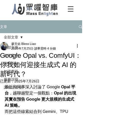
文章
全部文章
廖天佑 Bless Liao
全部文章
2025年7月25日
讀畢需時 4 分鐘
Google Opal vs. ComfyUI：
合作客戶
你我如何迎接生成式 AI 的
案例回顧
知識專區
新时代？
服務說明
已更新：
2025年7月26日
最近和同事深入討論了 Google 
Opal 平
課程公道伯
台
，越聊越堅定一個觀點：
Opal 的出現
其實在預告 Google 更大規模的生成式 
AI 策略。
而把這些線索結合到 Gemini、TPU 