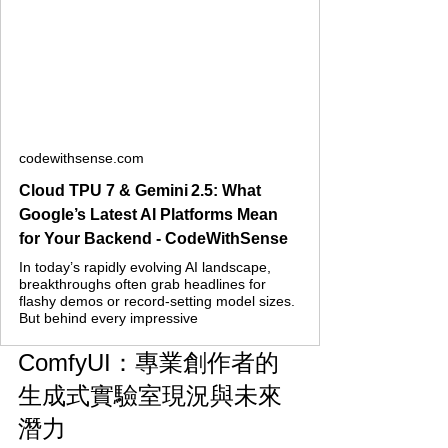
codewithsense.com
Cloud TPU 7 & Gemini 2.5: What
Google’s Latest AI Platforms Mean
for Your Backend - CodeWithSense
In today’s rapidly evolving AI landscape,
breakthroughs often grab headlines for
flashy demos or record-setting model sizes.
But behind every impressive
ComfyUI：專業創作者的
生成式實驗室現況與未來
潛力