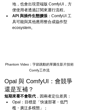
地，也會出現雲端版 ComfyUI，方
便使用者透過訂閱來運行流程。
API 與插件生態擴張
：ComfyUI 工
具可能與其他應用整合成協作型 
ecosystem。
Phantom Video：字節跳動的單圖生影片技術
Comfy工作流
Opal 與 ComfyUI：會競爭
還是互補？
短期來看不會取代
，因兩者定位差異：
Opal：目標是「快速部署・低門
檻・廣泛多模態」；