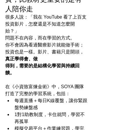
人陪你走
很多人說：「我在 YouTube 看了上百支
投資影片，怎麼還是不知道怎麼開
始？」
問題不在內容，而在學習的方式。
你不會因為看過醫療影片就能做手術；
投資也是一樣。影片、書籍只是開頭，
真正學得會、做
得到，需要的是結構化學習與持續回
饋。
在《小資致富煉金術》中，SOYA 團隊
打造了完整的學習系統，包括：
每週直播＋每日K線覆盤，讓你緊跟
盤勢練盤感
1對1助教制度，卡住就問，學習不
再孤單
模擬交易平台＋作業練習題，學完