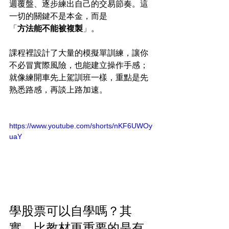
週覆盤、逐步練出自己的交易節奏。這
一切的關鍵不是本金，而是
「
方法能不能被複製
」。
課程裡設計了大量的模擬單訓練，讓你
不必冒實際風險，也能建立操作手感；
就像練開車先上駕訓班一樣，重點是先
熟悉路感，再談上路加速。
https://www.youtube.com/shorts/nKF6UWOy
uaY
學股票可以自學嗎？其
實，比教材更重要的是有