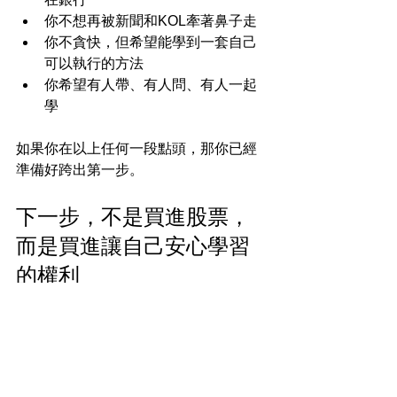
你不想再被新聞和KOL牽著鼻子走
你不貪快，但希望能學到一套自己
可以執行的方法
你希望有人帶、有人問、有人一起
學
如果你在以上任何一段點頭，那你已經
準備好跨出第一步。
下一步，不是買進股票，
而是買進讓自己安心學習
的權利
現在就開始：
加入 LINE 官方帳號：@soya666
來電預約、參加實體說明會與我們
見面