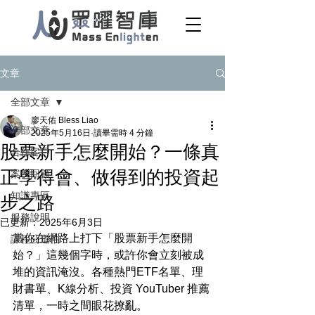
文章
全部文章
廖天佑 Bless Liao
全部文章
2025年5月16日
讀畢需時 4 分鐘
股票新手怎麼開始？一條真
合作客戶
正學得會、做得到的投資起
案例回顧
知識專區
步之路
服務說明
已更新：
2025年6月3日
當你在網路上打下「股票新手怎麼開
課程公道伯
始？」這幾個字時，或許你會立刻被成
堆的資訊淹沒。各種熱門ETF名單、理
財書單、K線分析、投資 YouTuber 推薦
清單，一時之間眼花撩亂。