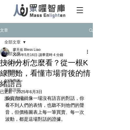
文章
全部文章
廖天佑 Bless Liao
全部文章
2025年5月16日
讀畢需時 4 分鐘
技術分析怎麼看？從一根K
合作客戶
線開始，看懂市場背後的情
案例回顧
知識專區
緒語言
服務說明
已更新：
2025年6月3日
投資市場就像一場沒有語言的對話，你
課程公道伯
看不到人們的表情，也聽不到他們的聲
音，但價格圖表上每一筆買賣、每一次
波動，都是這場對話的證據。