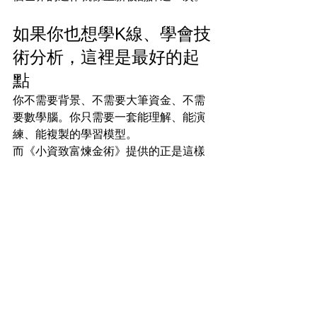
如果你也想學K線、學會技
術分析，這裡是最好的起
點
你不需要背景、不需要大筆資金、不需
要數學腦。你只需要一套能理解、能演
練、能複製的學習模型。
而《小資致富煉金術》提供的正是這樣
的環境：
手機即可上課＋模擬操作
從零開始，K棒、風控、盤感循序漸
進
助教群全天回覆，從不會到會，一
路陪你
想試試看嗎？你可以：
加入LINE官方帳號：@soya666