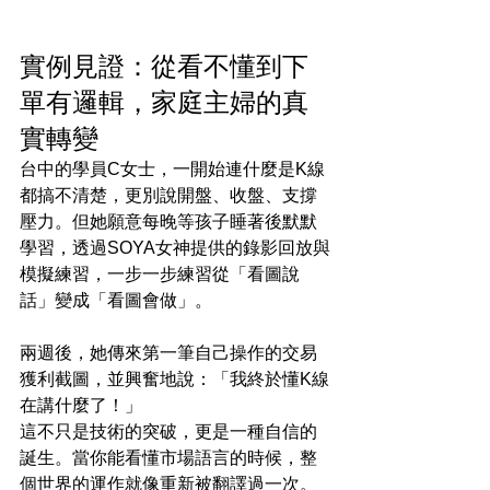
實例見證：從看不懂到下
單有邏輯，家庭主婦的真
實轉變
台中的學員C女士，一開始連什麼是K線
都搞不清楚，更別說開盤、收盤、支撐
壓力。但她願意每晚等孩子睡著後默默
學習，透過SOYA女神提供的錄影回放與
模擬練習，一步一步練習從「看圖說
話」變成「看圖會做」。
兩週後，她傳來第一筆自己操作的交易
獲利截圖，並興奮地說：「我終於懂K線
在講什麼了！」
這不只是技術的突破，更是一種自信的
誕生。當你能看懂市場語言的時候，整
個世界的運作就像重新被翻譯過一次。