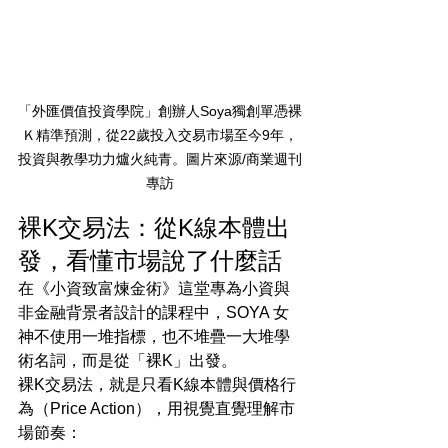
「外匯價值投資學院」創辦人Soya獨創單憑裸
Ｋ精準預測，從22歲投入交易市場至今9年，
投資與教學功力爐火純青。圖片來源/商業週刊
專訪
裸K交易法：從K線本體出
發，看懂市場說了什麼話
在《小資致富煉金術》這堂專為小資與
非金融背景者設計的課程中，SOYA 女
神不使用一堆指標，也不堆疊一大堆學
術名詞，而是從「裸K」出發。
裸K交易法，就是只看K線本體與價格行
為（Price Action），用視覺直覺理解市
場節奏：