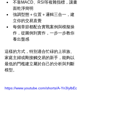
不靠MACD、RSI等複雜指標，讓畫
面乾淨簡明
強調型態＋位置＋邏輯三合一，建
立你的交易直覺
每個章節都配合實戰案例與模擬操
作，從圖例到實作，一步一步教你
養出盤感
這樣的方式，特別適合忙碌的上班族、
家庭主婦或剛接觸交易的新手，能夠以
最低的門檻建立屬於自己的分析與判斷
模型。
https://www.youtube.com/shorts/A-Yn3IylbEc