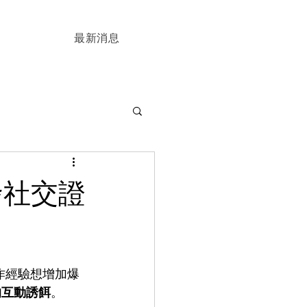
最新消息
發社交證
操作經驗想增加爆
的互動誘餌
。