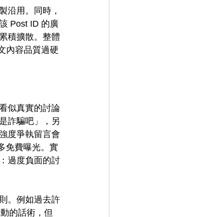
複製沿用。同時，
st ID 的廣
累積擴散。整體
貼文內容品質過硬
看似真實的討論
是詐騙吧」，另
強度爭執留言會
更多免費曝光。實
：過度負面的討
則。例如過去許
動的話術，但 