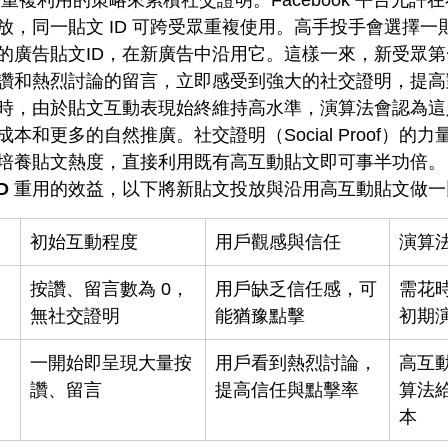
放，同一貼文 ID 可跨受眾重複使用。高手投手會選擇一
的廣告貼文ID，在新廣告中沿用它。這樣一來，新受眾
讚和熱烈討論的留言，立即感受到強大的社交證明，提高
時，由於貼文互動表現始終維持高水準，演算法會認為這
本和更多的自然推廣。社交證明（Social Proof）的
培養貼文熱度，直接利用既有高互動貼文即可事半功倍。
ID
 重用的效益，以下將新貼文投放與沿用高互動貼文做一
初始互動程度
用戶觀感與信任
演算
按讚、留言數為 0，
用戶缺乏信任感，可
需花
無社交證明
能猶豫點擊
初期
一開始即呈現大量按
用戶看到熱烈討論，
高互
讚、留言
提高信任與點擊率
算法
本