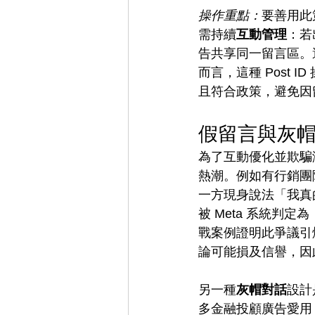
操作重點：
要善用此
需持續
互動管理
：若
告共享同一留言區。
而言，這種 Post
且符合政策，避免因
假留言與灰
為了互動優化並欺騙
熱潮。例如有行銷團
一方現身說法「我真
被 Meta 系統
戰案例證明此爭議引
論可能損及信譽，因
另一種
灰帽對話
設計
多金融投顧廣告愛用