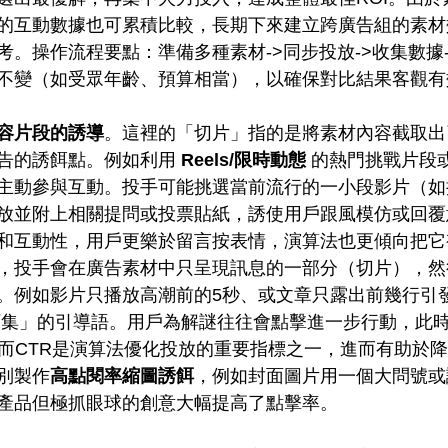
的互動數據也可累積比較，長期下來建立跨廣告組的素材
考。操作流程要點：準備多種素材->同步投放->收集數據
不變（如受眾年齡、預算相當），以確保對比結果客觀有
容片段的誘導
。這裡的「切片」指的是將素材內容截取出
告的誘餌點。例如利用 
Reels/限時動態
 的熱門挑戰片段
主動參與互動。投手可能挑選當前流行的一小段影片（如
放並附上相關提問或投票貼紙，誘使用戶跟風模仿或回覆
和互動性，用戶更樂於留言按表情，演算法也更傾向把它
，投手會在廣告素材中只呈現訊息的一部分（切片），然
。例如影片只播放高潮前的5秒、或文章只露出前幾行引
下集」的引導語。用戶為解謎往往會點擊進一步行動，此
，而CTR是演算法優化投放的重要指標之一，進而有助於
別製作
高點閱率縮圖誘餌
，例如封面圖片用一個大問號或
產品但極抓眼球的創意大幅提高了點擊率。