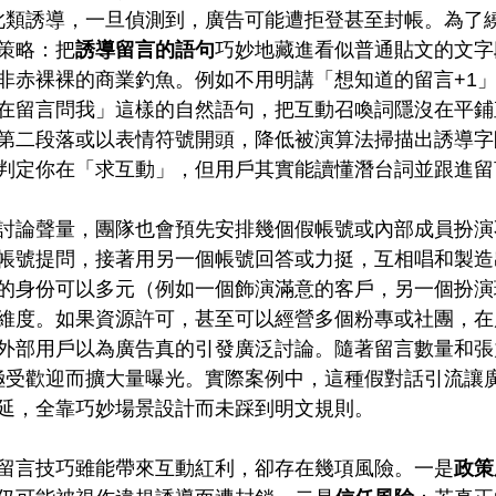
禁止此類誘導，一旦偵測到，廣告可能遭拒登甚至封帳。為了
策略：把
誘導留言的語句
巧妙地藏進看似普通貼文的文字
非赤裸裸的商業釣魚。例如不用明講「想知道的留言+1
在留言問我」這樣的自然語句，把互動召喚詞隱沒在平鋪
第二段落或以表情符號開頭，降低被演算法掃描出誘導字
判定你在「求互動」，但用戶其實能讀懂潛台詞並跟進留
討論聲量，團隊也會預先安排幾個假帳號或內部成員扮演
帳號提問，接著用另一個帳號回答或力挺，互相唱和製造
的身份可以多元（例如一個飾演滿意的客戶，另一個扮演
維度。如果資源許可，甚至可以經營多個粉專或社團，在
外部用戶以為廣告真的引發廣泛討論。隨著留言數量和張
內容極受歡迎而擴大量曝光。實際案例中，這種假對話引流讓
延，全靠巧妙場景設計而未踩到明文規則。
留言技巧雖能帶來互動紅利，卻存在幾項風險。一是
政策