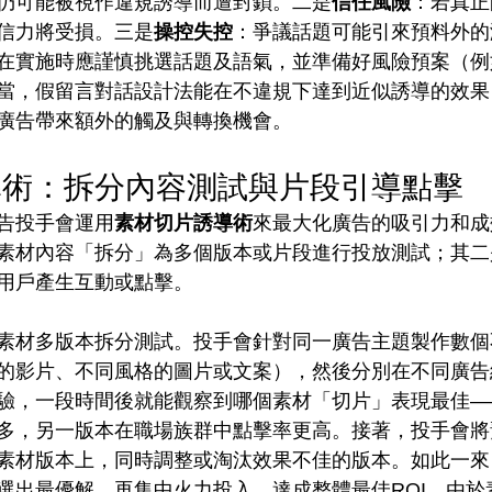
仍可能被視作違規誘導而遭封鎖。二是
信任風險
：若真正
信力將受損。三是
操控失控
：爭議話題可能引來預料外的
在實施時應謹慎挑選話題及語氣，並準備好風險預案（例
當，假留言對話設計法能在不違規下達到近似誘導的效果
廣告帶來額外的觸及與轉換機會。
導術：拆分內容測試與片段引導點擊
告投手會運用
素材切片誘導術
來最大化廣告的吸引力和成
素材內容「拆分」為多個版本或片段進行投放測試；其二
用戶產生互動或點擊。
素材多版本拆分測試。投手會針對同一廣告主題製作數個
的影片、不同風格的圖片或文案），然後分別在不同廣告
驗，一段時間後就能觀察到哪個素材「切片」表現最佳—
多，另一版本在職場族群中點擊率更高。接著，投手會將
素材版本上，同時調整或淘汰效果不佳的版本。如此一來
選出最優解，再集中火力投入，達成整體最佳ROI。由於