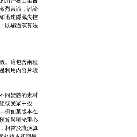
的用戶看出留言
激烈言論，討論
如迅速隱藏失控
：既騙過演算法
效。這包含兩種
是利用內容片段
不同變體的素材
組或受眾中投
—例如某版本在
預算與曝光重心
，相當於讓演算
素材版本初期是