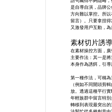
語句藏得不夠隱晦，
是自導自演，品牌公
方向難以掌控。所以
留言）。只要拿捏得
又激發用戶互動，為
素材切片誘
在素材操控方面，廣
主要作法：其一是將
本身作為誘餌，引導
第一種作法，可稱為
（例如不同開頭剪輯
放。透過這種平行實
年輕族群中留言特別
轉移到表現最突出的
法幫忙從多種創意中