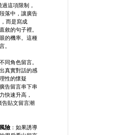
繞過這項限制，
段落中，讓廣告
」，而是寫成
直敘的句子裡。
眼的機率。這種
言。
不同角色留言。
出真實對話的感
理性的懷疑
廣告留言串下串
力快速升高，
廣告貼文留言潮
風險
：如果誘導