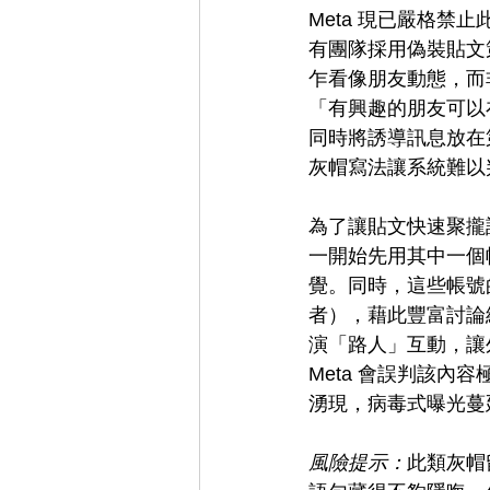
Meta 現已嚴格
有團隊採用偽裝貼文
乍看像朋友動態，而
「有興趣的朋友可以
同時將誘導訊息放在
灰帽寫法讓系統難以
為了讓貼文快速聚攏
一開始先用其中一個
覺。同時，這些帳號
者），藉此豐富討論
演「路人」互動，讓
Meta 會誤判該
湧現，病毒式曝光蔓
風險提示：
此類灰帽