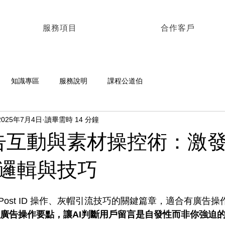
服務項目
合作客戶
知識專區
服務說明
課程公道伯
2025年7月4日
讀畢需時 14 分鐘
 廣告互動與素材操控術：激
邏輯與技巧
ost ID 操作、灰帽引流技巧的關鍵篇章，適合有廣告
25廣告操作要點，讓AI判斷用戶留言是自發性而非你強迫