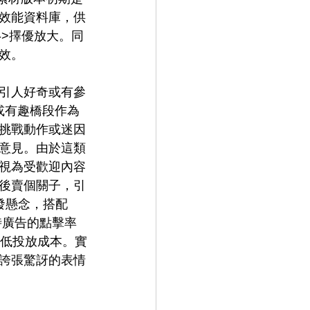
效能資料庫，供
->擇優放大。同
效。
引人好奇或有參
或有趣橋段作為
挑戰動作或迷因
意見。由於這類
視為受歡迎內容
後賣個關子，引
發懸念，搭配
時廣告的點擊率
降低投放成本。實
誇張驚訝的表情