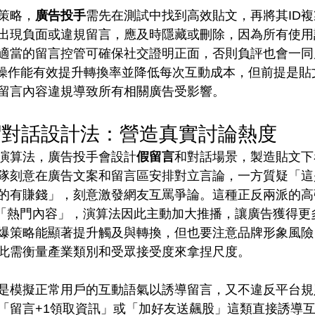
策略，
廣告投手
需先在測試中找到高效貼文，再將其ID
出現負面或違規留言，應及時隱藏或刪除，因為所有使用該 Po
適當的留言控管可確保社交證明正面，否則負評也會一同
 ID 操作能有效提升轉換率並降低每次互動成本，但前提是
留言內容違規導致所有相關廣告受影響。
帽對話設計法：營造真實討論熱度
演算法，廣告投手會設計
假留言
和對話場景，製造貼文下
隊刻意在廣告文案和留言區安排對立言論，一方質疑「這
的有賺錢」，刻意激發網友互罵爭論。這種正反兩派的高
判定為「熱門內容」，演算法因此主動加大推播，讓廣告獲得
爆策略能顯著提升觸及與轉換，但也要注意品牌形象風險
此需衡量產業類別和受眾接受度來拿捏尺度。
是模擬正常用戶的互動語氣以誘導留言，又不違反平台規
「留言+1領取資訊」或「加好友送飆股」這類直接誘導互