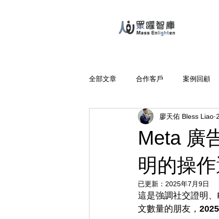
全部文章
合作客戶
案例回顧
廖天佑 Bless Liao
Meta
明的操作
已更新：
2025年7月9日
這是強調社交證明、P
文數量的朋友，
20